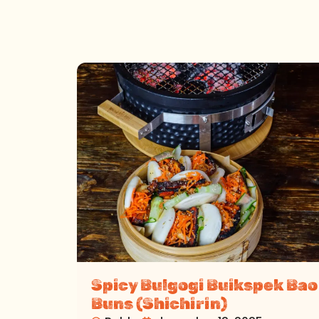
Spicy Bulgogi Buikspek Bao
Buns (Shichirin)