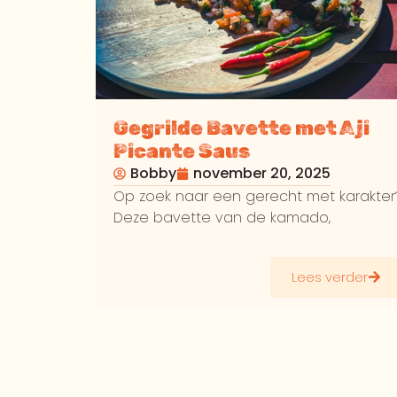
Gegrilde Bavette met Aji
Picante Saus
Bobby
november 20, 2025
Op zoek naar een gerecht met karakter
Deze bavette van de kamado,
Lees verder