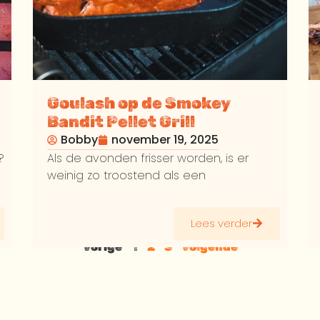
Goulash op de Smokey
Bandit Pellet Grill
Bobby
november 19, 2025
?
Als de avonden frisser worden, is er
weinig zo troostend als een
Lees verder
Vorige
1
2
3
Volgende