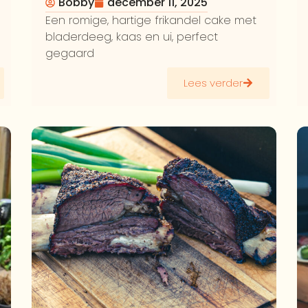
Bobby
december 11, 2025
Een romige, hartige frikandel cake met
bladerdeeg, kaas en ui, perfect
gegaard
Lees verder