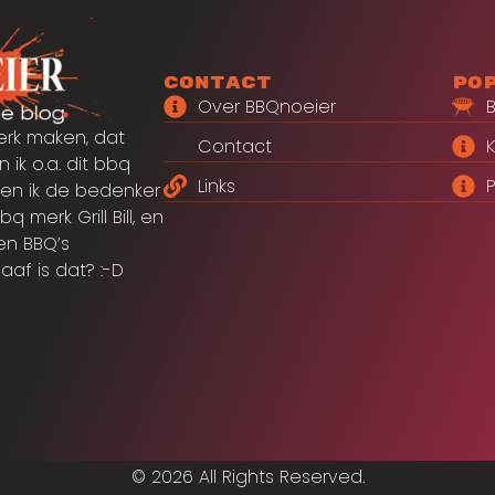
Contact
Po
Over BBQnoeier
erk maken, dat
Contact
 ik o.a. dit bbq
Links
P
en ik de bedenker
merk Grill Bill, en
en BBQ’s
aaf is dat? :-D
© 2026 All Rights Reserved.