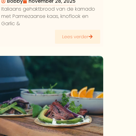
Kazenbrood op de Kamado
Bobby
november 28, 2025
Italiaans gehaktbrood van de kamado
met Parmezaanse kaas, knoflook en
Garlic &
Lees verder