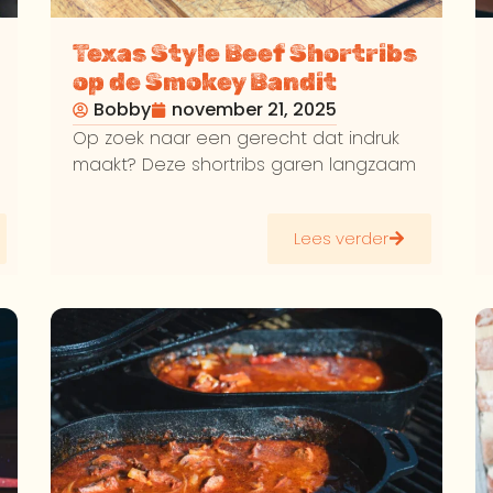
Texas Style Beef Shortribs
op de Smokey Bandit
Bobby
november 21, 2025
Op zoek naar een gerecht dat indruk
maakt? Deze shortribs garen langzaam
Lees verder