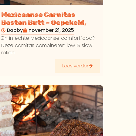
Mexicaanse Carnitas
Boston Butt – Gepekeld,
Gerookt &
Bobby
november 21, 2025
Gekaramelliseerd
Zin in echte Mexicaanse comfortfood?
Deze carnitas combineren low & slow
roken
Lees verder