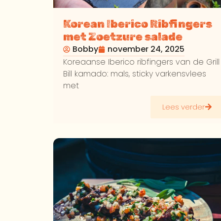
Korean Iberico Ribfingers
met Zoetzure salade
Bobby
november 24, 2025
Koreaanse Iberico ribfingers van de Grill
Bill kamado: mals, sticky varkensvlees
met
Lees verder