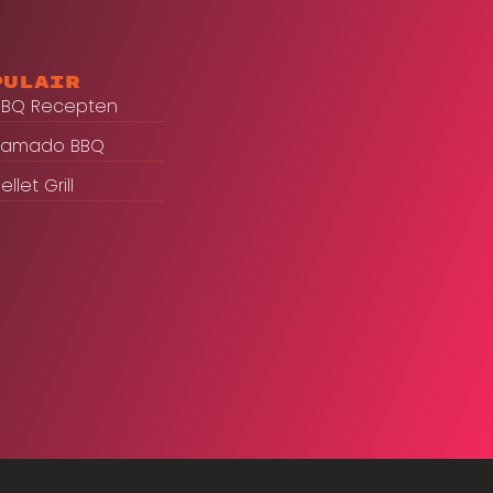
pulair
BBQ Recepten
Kamado BBQ
ellet Grill