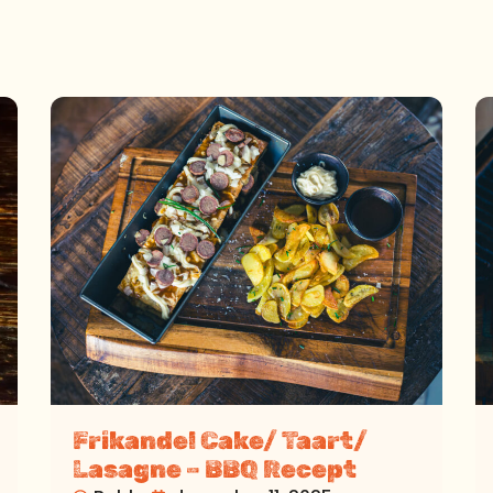
Frikandel Cake/ Taart/
Lasagne – BBQ Recept