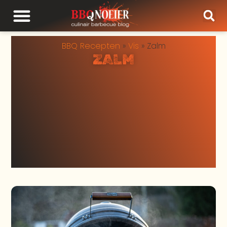
BBQ Recepten
»
Vis
»
Zalm
ZALM