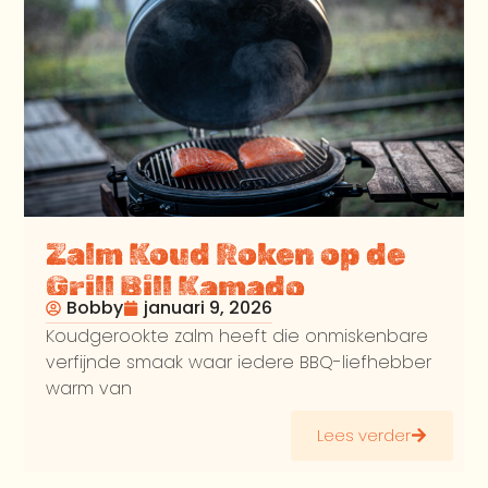
Zalm Koud Roken op de
Grill Bill Kamado
Bobby
januari 9, 2026
Koudgerookte zalm heeft die onmiskenbare
verfijnde smaak waar iedere BBQ-liefhebber
warm van
Lees verder