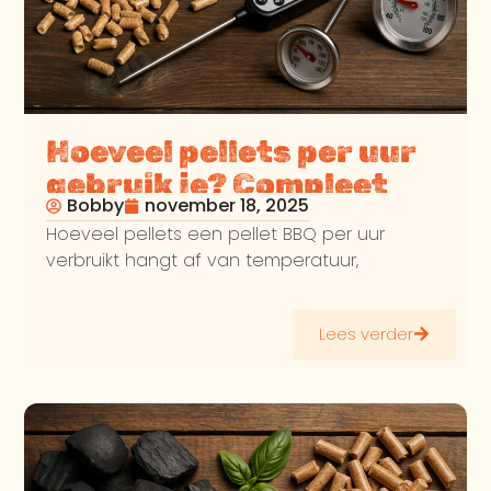
Hoeveel pellets per uur
gebruik je? Compleet
Bobby
november 18, 2025
overzicht van verbruik,
Hoeveel pellets een pellet BBQ per uur
opwarmtijd en
verbruikt hangt af van temperatuur,
praktische vragen
Lees verder