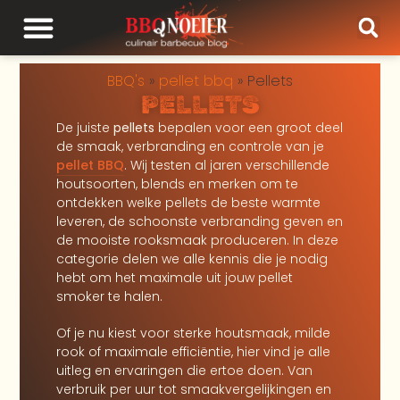
BBQ's
»
pellet bbq
»
Pellets
PELLETS
De juiste
pellets
bepalen voor een groot deel
de smaak, verbranding en controle van je
pellet BBQ
. Wij testen al jaren verschillende
houtsoorten, blends en merken om te
ontdekken welke pellets de beste warmte
leveren, de schoonste verbranding geven en
de mooiste rooksmaak produceren. In deze
categorie delen we alle kennis die je nodig
hebt om het maximale uit jouw pellet
smoker te halen.
Of je nu kiest voor sterke houtsmaak, milde
rook of maximale efficiëntie, hier vind je alle
uitleg en ervaringen die ertoe doen. Van
verbruik per uur tot smaakvergelijkingen en