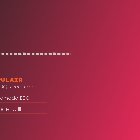
pulair
BBQ Recepten
Kamado BBQ
ellet Grill