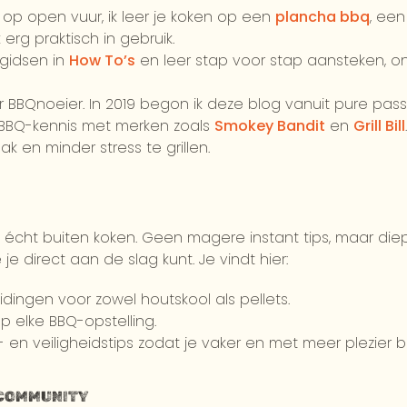
op open vuur, ik leer je koken op een
plancha bbq
, een
erg praktisch in gebruik.
 gidsen in
How To’s
en leer stap voor stap aansteken, 
 BBQnoeier. In 2019 begon ik deze blog vanuit pure pass
n BBQ-kennis met merken zoals
Smokey Bandit
en
Grill Bill
en minder stress te grillen.
m écht buiten koken. Geen magere instant tips, maar die
e direct aan de slag kunt. Je vindt hier:
dingen voor zowel houtskool als pellets.
 elke BBQ-opstelling.
en veiligheidstips zodat je vaker en met meer plezier bu
-COMMUNITY