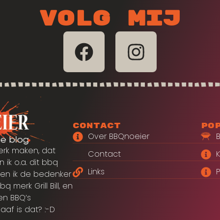
Volg mij
Contact
Po
Over BBQnoeier
erk maken, dat
Contact
 ik o.a. dit bbq
Links
P
en ik de bedenker
merk Grill Bill, en
en BBQ’s
aaf is dat? :-D