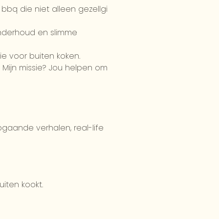
 bbq die niet alleen gezellgi
onderhoud en slimme
ie voor buiten koken.
. Mijn missie? Jou helpen om
pgaande verhalen, real-life
iten kookt.