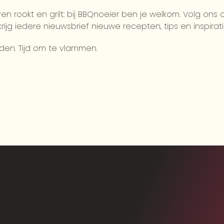
ren rookt en grilt: bij BBQnoeier ben je welkom. Volg ons
jg iedere nieuwsbrief nieuwe recepten, tips en inspiratie 
rden. Tijd om te vlammen.