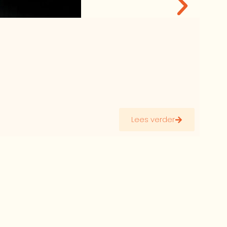
St
B
Stov
Lees verder