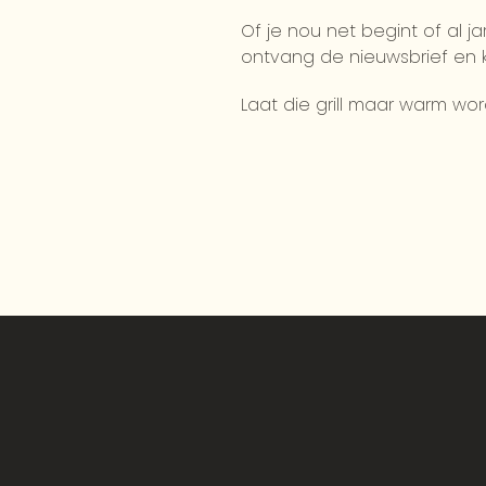
Of je nou net begint of al ja
ontvang de nieuwsbrief en kri
Laat die grill maar warm wo