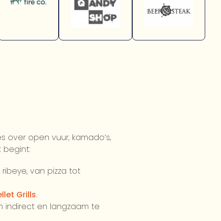
les over open vuur, kamado’s,
 begint:
 ribeye, van pizza tot
llet Grills
.
 indirect en langzaam te