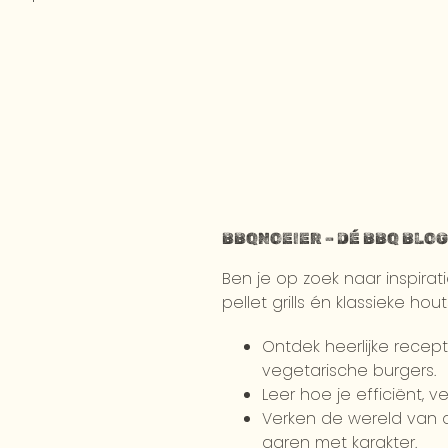
BBQNOEIER – DÉ BBQ BLOG
Ben je op zoek naar inspirat
pellet grills én klassieke ho
Ontdek heerlijke recep
vegetarische burgers.
Leer hoe je efficiënt, v
Verken de wereld van
garen met karakter.