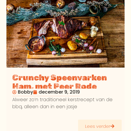
Crunchy Speenvarken
Ham, met Peer Rode
Bobby
december 9, 2019
Wijnsaus – Kerst BBQ
Alweer zo’n traditioneel kerstrecept van de
Recept
bbq, alleen dan in een jasje
Lees verder