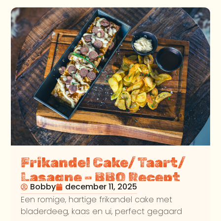
Frikandel Cake/ Taart/
Lasagne – BBQ Recept
Bobby
december 11, 2025
Een romige, hartige frikandel cake met
bladerdeeg, kaas en ui, perfect gegaard