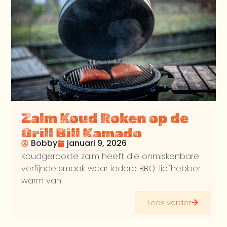
Zalm Koud Roken op de
Grill Bill Kamado
Bobby
januari 9, 2026
Koudgerookte zalm heeft die onmiskenbare
verfijnde smaak waar iedere BBQ-liefhebber
warm van
Lees verder