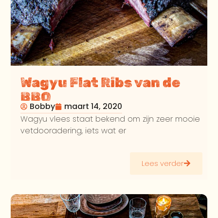
Wagyu Flat Ribs van de
BBQ
Bobby
maart 14, 2020
Wagyu vlees staat bekend om zijn zeer mooie
vetdooradering, iets wat er
Lees verder