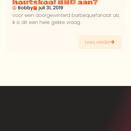
houtskool BBQ aan?
Bobby
juli 31, 2019
Voor een doorgewinterd barbequefanaat als
ik is dit een hele gekke vraag
Lees verder