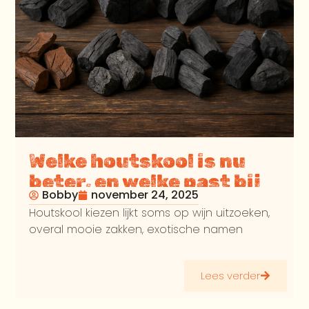
Welke houtskool is nu
beter, en welke past bij
Bobby
november 24, 2025
jou
Houtskool kiezen lijkt soms op wijn uitzoeken,
overal mooie zakken, exotische namen
Lees verder