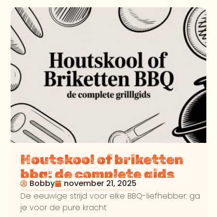
Houtskool of briketten
bbq: de complete gids
Bobby
november 21, 2025
voor elke grillmaster
De eeuwige strijd voor elke BBQ-liefhebber: ga
je voor de pure kracht