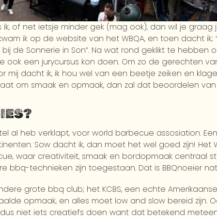
 ik, of net ietsje minder gek (mag ook), dan wil je graag 
m ik op de website van het WBQA, en toen dacht ik; “h
j de Sonnerie in Son”. Na wat rond geklikt te hebben op
 je ook een jurycursus kon doen. Om zo de gerechten v
 mij dacht ik, ik hou wel van een beetje zeiken en klag
het gaat om smaak en opmaak, dan zal dat beoordelen v
CIES?
titel al heb verklapt, voor world barbecue assosiation. E
ntinenten. Sow dacht ik, dan moet het wel goed zijn! He
ue, waar creativiteit, smaak en bordopmaak centraal staat
bbq-technieken zijn toegestaan. Dat is BBQnoeier natuur
andere grote bbq club; het KCBS, een echte Amerikaanse
lde opmaak, en alles moet low and slow bereid zijn. Oo
ag dus niet iets creatiefs doen want dat betekend meteen e