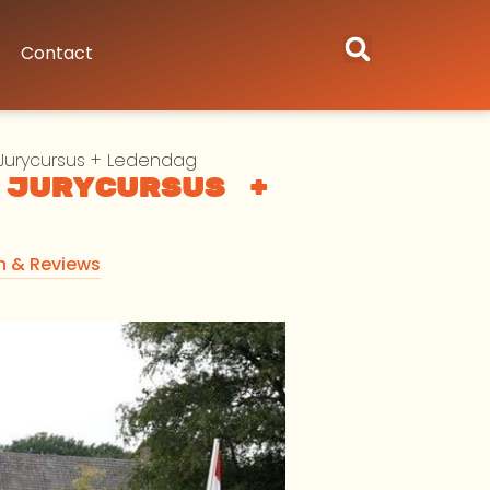
Contact
 Jurycursus + Ledendag
 Jurycursus +
n & Reviews