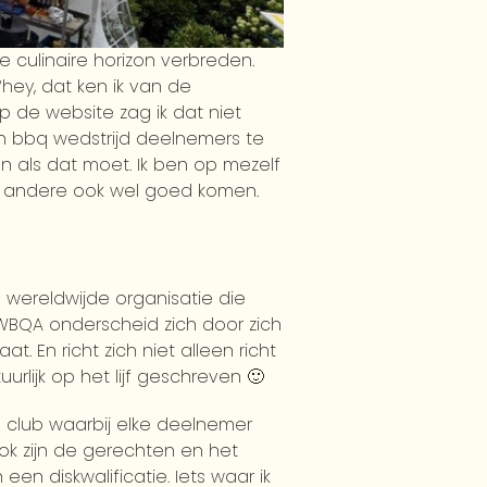
je culinaire horizon verbreden.
ey, dat ken ik van de
 de website zag ik dat niet
an bbq wedstrijd deelnemers te
en als dat moet. Ik ben op mezelf
an andere ook wel goed komen.
en wereldwijde organisatie die
t WBQA onderscheid zich door zich
. En richt zich niet alleen richt
lijk op het lijf geschreven 🙂
 club waarbij elke deelnemer
k zijn de gerechten en het
en diskwalificatie. Iets waar ik