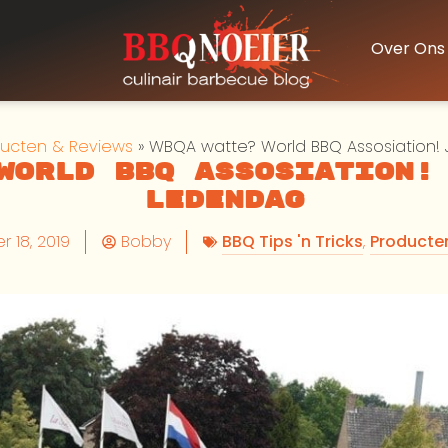
Over Ons
ucten & Reviews
»
WBQA watte? World BBQ Assosiation!
World BBQ Assosiation!
Ledendag
 18, 2019
Bobby
BBQ Tips 'n Tricks
,
Producte