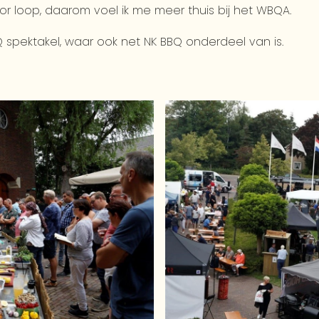
or loop, daarom voel ik me meer thuis bij het WBQA.
 spektakel, waar ook net NK BBQ onderdeel van is.