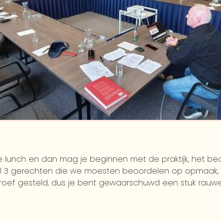
ijke lunch en dan mag je beginnen met de praktijk, het 
al 3 gerechten die we moesten beoordelen op opmaak, s
oef gesteld, dus je bent gewaarschuwd een stuk rauwe k