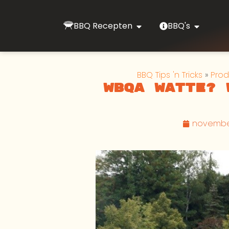
BBQ Recepten
BBQ's
BBQ Tips 'n Tricks
»
Prod
WBQA watte? 
november