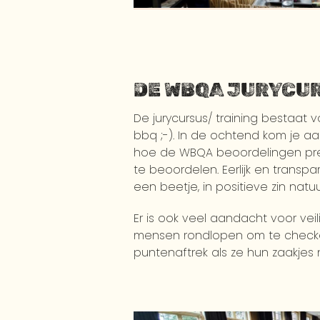
DE WBQA JURYCU
De jurycursus/ training bestaat v
bbq ;-). In de ochtend kom je aa
hoe de WBQA beoordelingen preci
te beoordelen. Eerlijk en transp
een beetje, in positieve zin natuu
Er is ook veel aandacht voor vei
mensen rondlopen om te checken 
puntenaftrek als ze hun zaakjes 