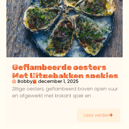
Geflambeerde oesters
Met Uitgebakken spekjes
Bobby
december 1, 2025
en Parmezaanse kaas
Ziltige oesters, geflambeerd boven open vuur
en afgewerkt met krokant spek en
Lees verder