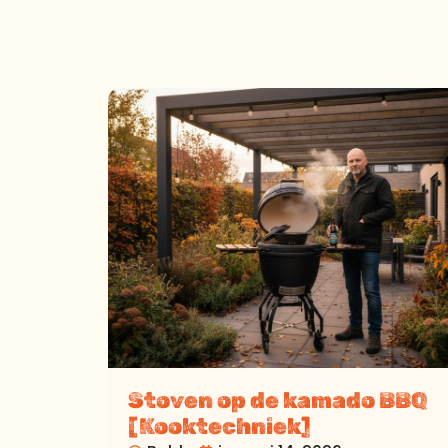
Stoven op de kamado BBQ
[Kooktechniek]