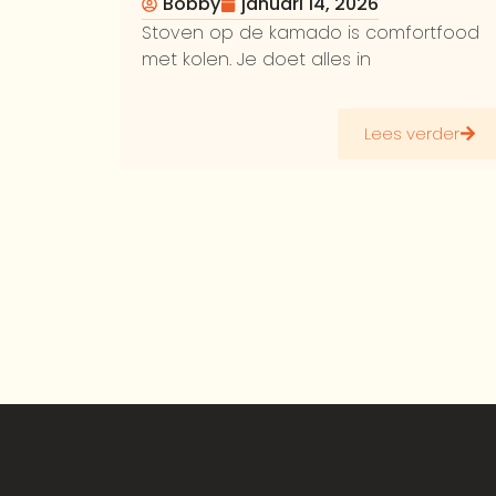
Bobby
januari 14, 2026
Stoven op de kamado is comfortfood
met kolen. Je doet alles in
Lees verder