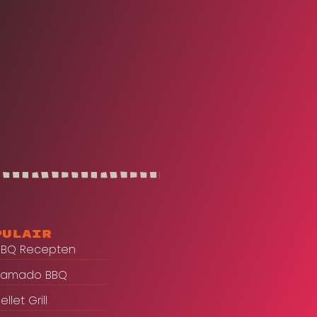
pulair
BBQ Recepten
Kamado BBQ
ellet Grill