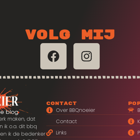
Volg mij
Contact
Po
Over BBQnoeier
erk maken, dat
Contact
 ik o.a. dit bbq
Links
P
en ik de bedenker