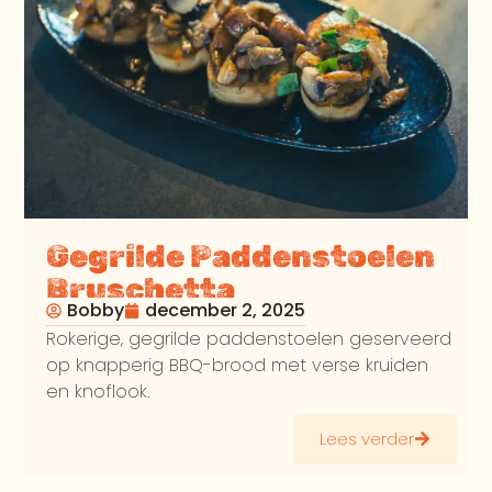
Gegrilde Paddenstoelen
Bruschetta
Bobby
december 2, 2025
Rokerige, gegrilde paddenstoelen geserveerd
op knapperig BBQ-brood met verse kruiden
en knoflook.
Lees verder