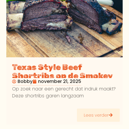
Texas Style Beef
Shortribs op de Smokey
Bobby
november 21, 2025
Bandit
Op zoek naar een gerecht dat indruk maakt?
Deze shortribs garen langzaam
Lees verder