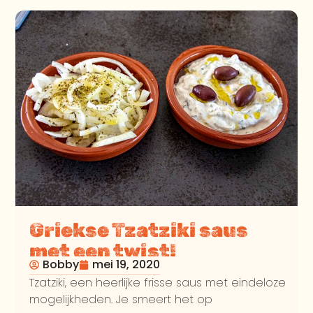
Griekse Tzatziki saus
met een twist!
Bobby
mei 19, 2020
Tzatziki, een heerlijke frisse saus met eindeloze
mogelijkheden. Je smeert het op