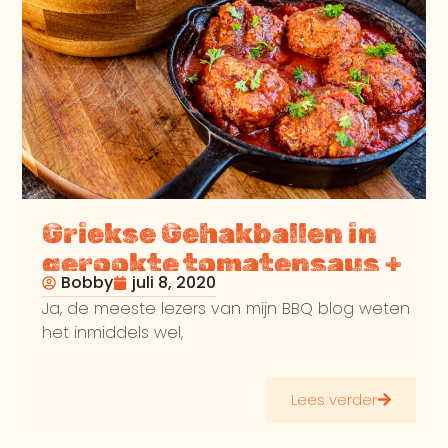
Griekse Gehakballen in
gerookte tomatensaus +
Bobby
juli 8, 2020
Griekse salade
Ja, de meeste lezers van mijn BBQ blog weten
het inmiddels wel,
Lees verder