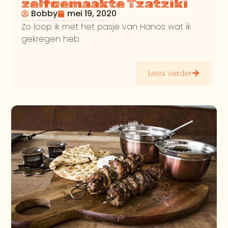
zelfgemaakte Tzatziki
Bobby
mei 19, 2020
van de BBQ
Zo loop ik met het pasje van Hanos wat ik
gekregen heb
Lees verder