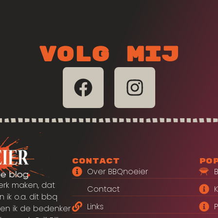
Volg mij
Contact
Po
Over BBQnoeier
erk maken, dat
Contact
 ik o.a. dit bbq
Links
P
en ik de bedenker