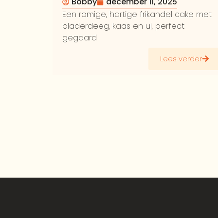
Bobby
december 11, 2025
Een romige, hartige frikandel cake met
bladerdeeg, kaas en ui, perfect
gegaard
Lees verder