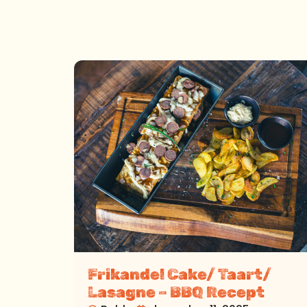
Frikandel Cake/ Taart/
Lasagne – BBQ Recept