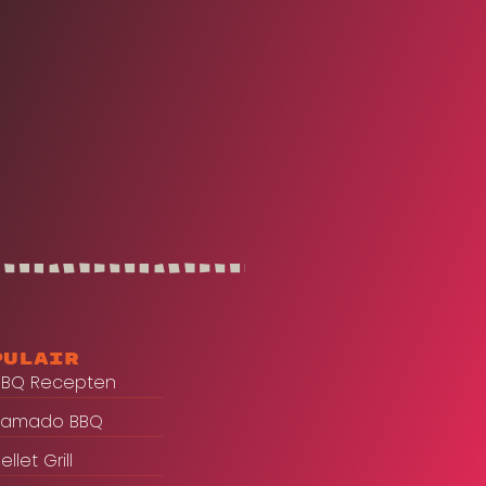
pulair
BBQ Recepten
Kamado BBQ
ellet Grill