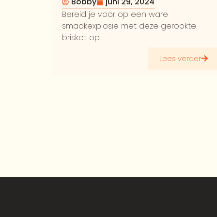
Stapsgewijs Recept
Bobby
juni 29, 2024
Bereid je voor op een ware
smaakexplosie met deze gerookte
brisket op
Lees verder