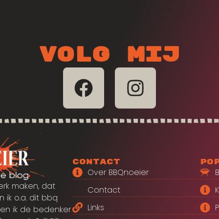
Volg mij
Contact
Po
Over BBQnoeier
erk maken, dat
Contact
 ik o.a. dit bbq
Links
P
en ik de bedenker