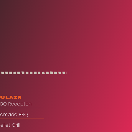
pulair
BBQ Recepten
Kamado BBQ
ellet Grill