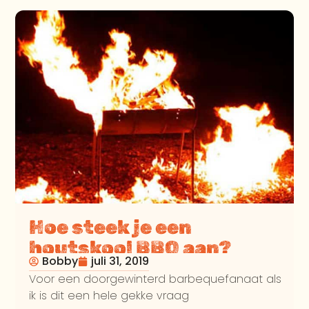
Hoe steek je een
houtskool BBQ aan?
Bobby
juli 31, 2019
Voor een doorgewinterd barbequefanaat als
ik is dit een hele gekke vraag