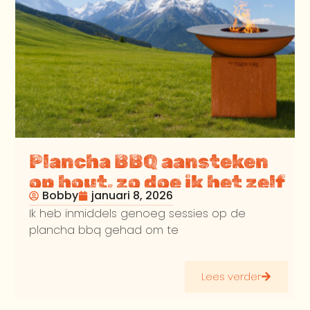
Plancha BBQ aansteken
op hout, zo doe ik het zelf
Bobby
januari 8, 2026
Ik heb inmiddels genoeg sessies op de
plancha bbq gehad om te
Lees verder