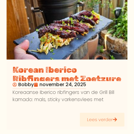
Korean Iberico
Ribfingers met Zoetzure
Bobby
november 24, 2025
salade
Koreaanse Iberico ribfingers van de Grill Bill
kamado: mals, sticky varkensvlees met
Lees verder