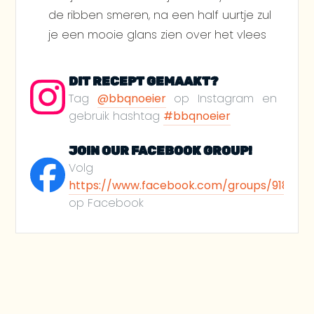
de ribben smeren, na een half uurtje zul
je een mooie glans zien over het vlees
DIT RECEPT GEMAAKT?
Tag
@bbqnoeier
op Instagram en
gebruik hashtag
#bbqnoeier
JOIN OUR FACEBOOK GROUP!
Volg
https://www.facebook.com/groups/918812
op Facebook