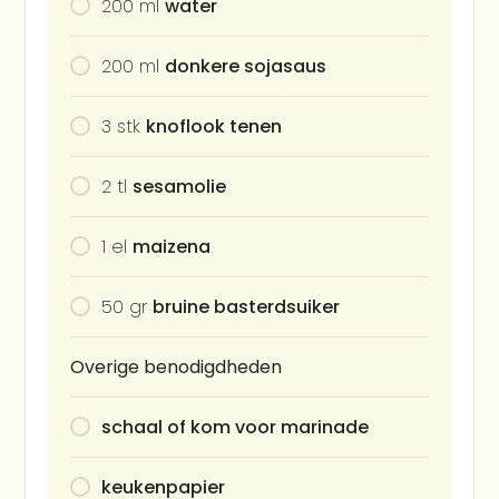
200
ml
water
200
ml
donkere sojasaus
3
stk
knoflook tenen
2
tl
sesamolie
1
el
maizena
50
gr
bruine basterdsuiker
Overige benodigdheden
schaal of kom voor marinade
keukenpapier