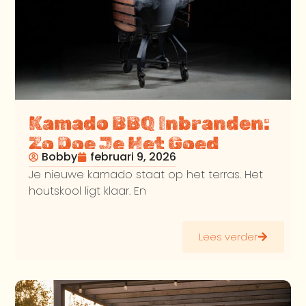
Kamado BBQ Inbranden:
Zo Doe Je Het Goed
Bobby
februari 9, 2026
Je nieuwe kamado staat op het terras. Het
houtskool ligt klaar. En
Lees verder