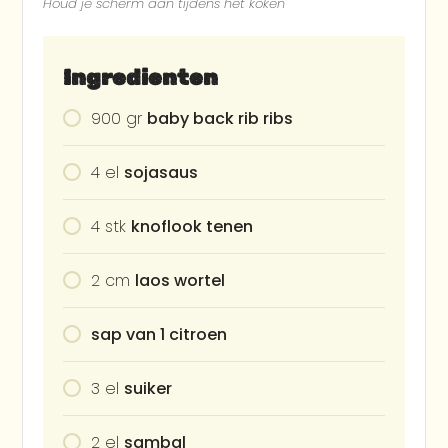
Houd je scherm aan tijdens het koken
Ingredienten
900
gr
baby back rib ribs
4
el
sojasaus
4
stk
knoflook tenen
2
cm
laos wortel
sap van 1 citroen
3
el
suiker
2
el
sambal