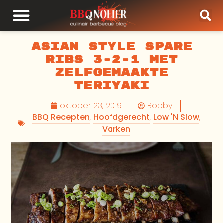
Asian Style Spare
ribs 3-2-1 Met
zelfgemaakte
Teriyaki
oktober 23, 2019
Bobby
BBQ Recepten
,
Hoofdgerecht
,
Low 'N Slow
,
Varken