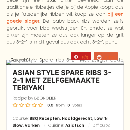
deze zijn een stuk dikker bevleesd dan de
traditionele ribbetjes die je bij de Appie koopt, dus
als je fatsoenlijke ribben wil, koop ze dan
bij een
goede slager
. De baby back ribs worden zelfs
gebruikt voor bbq wedstrijden. En, omdat ze wat
dikker zijn moeten ze dus ook langer op de grill,
dus 3-2-1 is in dit geval dus ook echt 3-2-1, punt.
Pin
Print
ASIAN STYLE SPARE RIBS 3-
2-1 MET ZELFGEMAAKTE
TERIYAKI
Recipe by BBQNOEIER
0.0
from
0
votes
Course:
BBQ Recepten, Hoofdgerecht, Low ‘N
Slow, Varken
Cuisine:
Aziatsch
Difficulty: