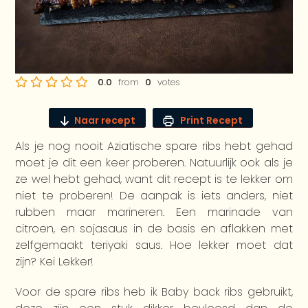
0.0
from
0
votes
Naar recept
Print Recept
Als je nog nooit Aziatische spare ribs hebt gehad
moet je dit een keer proberen. Natuurlijk ook als je
ze wel hebt gehad, want dit recept is te lekker om
niet te proberen! De aanpak is iets anders, niet
rubben maar marineren. Een marinade van
citroen, en sojasaus in de basis en aflakken met
zelfgemaakt teriyaki saus. Hoe lekker moet dat
zijn? Kei Lekker!
Voor de spare ribs heb ik Baby back ribs gebruikt,