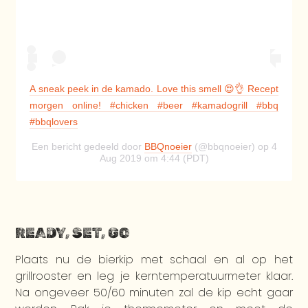
A sneak peek in de kamado. Love this smell 😍👌 Recept
morgen online! #chicken #beer #kamadogrill #bbq
#bbqlovers
Een bericht gedeeld door
BBQnoeier
(@bbqnoeier) op 4
Aug 2019 om 4:44 (PDT)
READY, SET, GO
Plaats nu de bierkip met schaal en al op het
grillrooster en leg je kerntemperatuurmeter klaar.
Na ongeveer 50/60 minuten zal de kip echt gaar