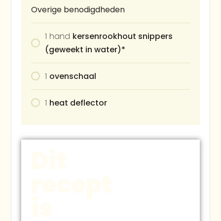
Overige benodigdheden
1
hand
kersenrookhout snippers
(geweekt in water)*
1
ovenschaal
1
heat deflector
Dit
recept
is