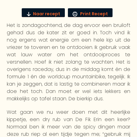
Naar recept
Print Recept
Het is zondagochtend, de dag ervoor een bruiloft
gehad dus de kater zit er goed in. Toch vind ik
nog ergens wat energie om een hele kip uit de
vriezer te toveren en te ontdooien. Ik gebruik vaak
wat lauw water om het ontdooiproces te
versnellen. Hoef ik niet zolang te wachten. Het is
overigens raceday, dus in de middag komt én de
formule 1 én de worldcup mountainbike, tegelijk. Ik
kan je zeggen, dat is lastig te combineren maar ik
doe het toch. Dan moet er wel iets lekkers en
makkelijks op tafel staan. De bierkip dus.
Wat gaan we nu weer doen met dit heerlijke
kippetje, een dry rub van De Fik Erin een keer?
Normaal ben ik meer van de spicy dingen maar
deze rub riep al een tijdje tegen me; “gebruik mij