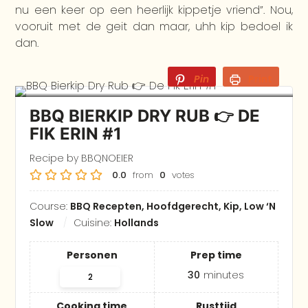
nu een keer op een heerlijk kippetje vriend”. Nou,
vooruit met de geit dan maar, uhh kip bedoel ik
dan.
Pin
Print
BBQ BIERKIP DRY RUB 👉 DE
FIK ERIN #1
Recipe by BBQNOEIER
0.0
from
0
votes
Course:
BBQ Recepten, Hoofdgerecht, Kip, Low ‘N
Slow
Cuisine:
Hollands
Personen
Prep time
30
minutes
Cooking time
Rusttijd