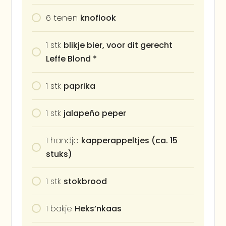
6
tenen
knoflook
1
stk
blikje bier, voor dit gerecht
Leffe Blond *
1
stk
paprika
1
stk
jalapeño peper
1
handje
kapperappeltjes (ca. 15
stuks)
1
stk
stokbrood
1
bakje
Heks’nkaas