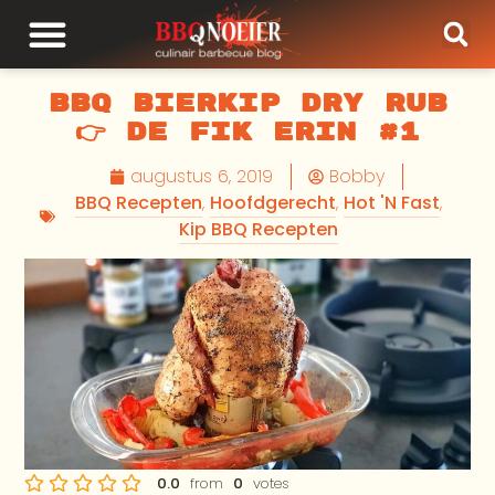
BBQ Bierkip Dry Rub
👉 De Fik Erin #1
augustus 6, 2019
Bobby
BBQ Recepten
,
Hoofdgerecht
,
Hot 'N Fast
,
Kip BBQ Recepten
0.0
from
0
votes