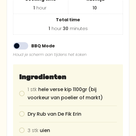
1
hour
10
Total time
1
hour
30
minutes
BBQ Mode
Houd je scherm aan tijdens het koken
Ingredienten
1
stk
hele verse kip 1100gr (bij
voorkeur van poelier of markt)
Dry Rub van De Fik Erin
3
stk
uien