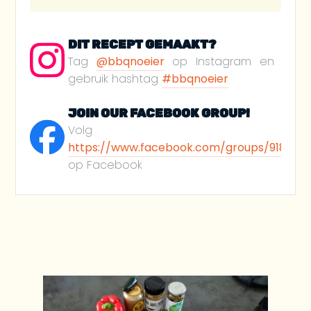
DIT RECEPT GEMAAKT?
Tag
@bbqnoeier
op Instagram en
gebruik hashtag
#bbqnoeier
JOIN OUR FACEBOOK GROUP!
Volg
https://www.facebook.com/groups/918812
op Facebook